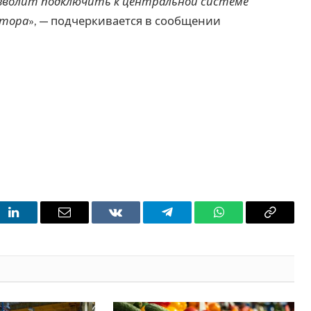
озволит подключить к центральной системе
ктора
», — подчеркивается в сообщении
t
LinkedIn
Email
VKontakte
Telegram
WhatsApp
Copy
Link