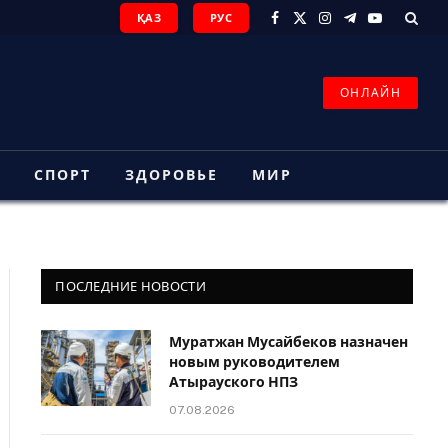
ҚАЗ
РУС
Facebook
X
Instagram
Telegram
YouTube
(Twitter)
ОНЛАЙН
З
СПОРТ
ЗДОРОВЬЕ
МИР
ПОСЛЕДНИЕ НОВОСТИ
Муратжан Мусайбеков назначен
новым руководителем
Атырауского НПЗ
07.08.2026