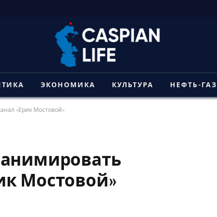
ИТИКА
ЭКОНОМИКА
КУЛЬТУРА
НЕФТЬ-ГА
анал «Ерик Мостовой»
еанимировать
ик Мостовой»