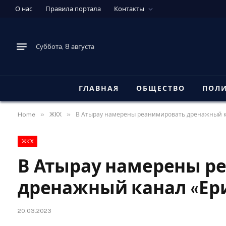
О нас
Правила портала
Контакты
Суббота, 8 августа
ГЛАВНАЯ
ОБЩЕСТВО
ПОЛ
»
»
Home
ЖКХ
В Атырау намерены реанимировать дренажный к
ЖКХ
В Атырау намерены р
дренажный канал «Ер
20.03.2023