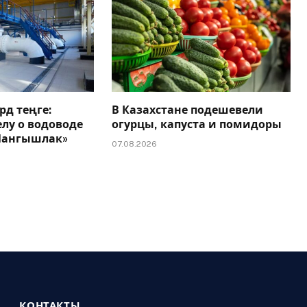
рд теңге:
В Казахстане подешевели
елу о водоводе
огурцы, капуста и помидоры
 Мангышлак»
07.08.2026
КОНТАКТЫ