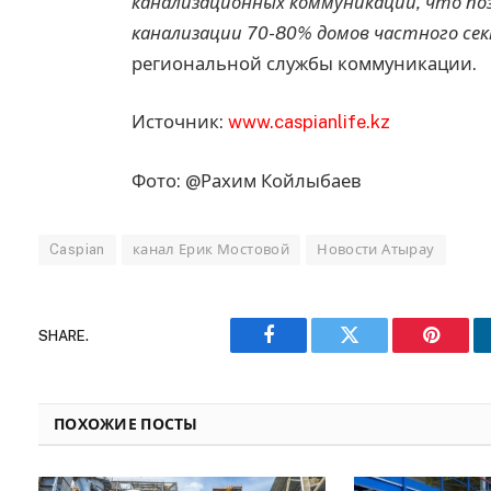
канализационных коммуникаций, что п
канализации 70-80% домов частного се
региональной службы коммуникации.
Источник:
www.caspianlife.kz
Фото: @Рахим Койлыбаев
Caspian
канал Ерик Мостовой
Новости Атырау
SHARE.
Facebook
Twitter
Pinteres
ПОХОЖИЕ ПОСТЫ