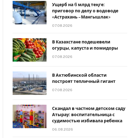
Ущерб на 6 млрд теңге:
приговор по делу о водоводе
«Астрахань – Мангышлак»
07.08.2026
В Казахстане подешевели
огурцы, капуста и помидоры
07.08.2026
В Актюбинской области
построят тепличный гигант
07.08.2026
Скандал в частном детском саду
Атырау: воспитательница с
судимостью избивала ребенка
06.08.2026