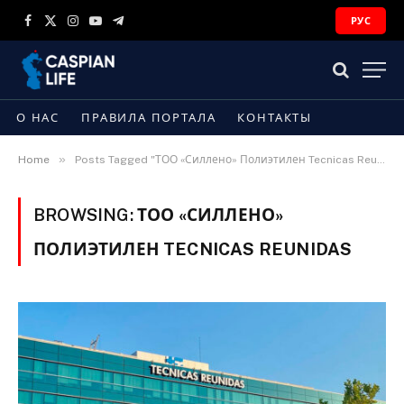
РУС
Facebook
X
Instagram
YouTube
Telegram
(Twitter)
О НАС
ПРАВИЛА ПОРТАЛА
КОНТАКТЫ
»
Home
Posts Tagged "ТОО «Силлено» Полиэтилен Tecnicas Reunidas"
BROWSING:
ТОО «СИЛЛЕНО»
ПОЛИЭТИЛЕН TECNICAS REUNIDAS