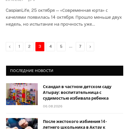
CaspianLife, 25 октября — «Современная юрта» с
качелями появилась 14 октября. Прошло меньше двух
недель, но испытание на прочность уже…
Previous
…
Next
1
2
3
4
5
7
ПОСЛЕДНИЕ НОВОСТИ
Скандал в частном детском саду
Атырау: воспитательница с
судимостью избивала ребенка
06.08.2026
После жестокого избиения 14-
летнего школьника в Актау к