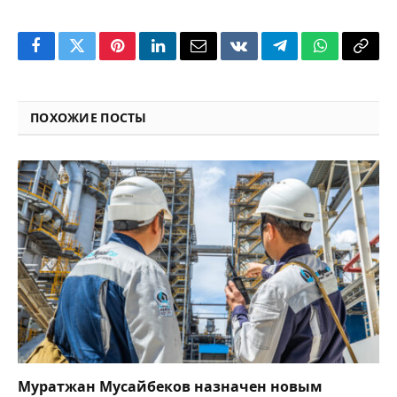
Facebook
Twitter
Pinterest
LinkedIn
Email
VKontakte
Telegram
WhatsApp
Copy
Link
ПОХОЖИЕ ПОСТЫ
Муратжан Мусайбеков назначен новым