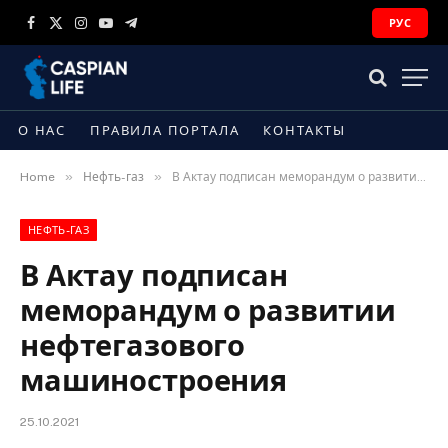
РУС
Facebook
X
Instagram
YouTube
Telegram
(Twitter)
О НАС
ПРАВИЛА ПОРТАЛА
КОНТАКТЫ
»
»
Home
Нефть-газ
В Актау подписан меморандум о развитии нефтегазового машиностроения
НЕФТЬ-ГАЗ
В Актау подписан
меморандум о развитии
нефтегазового
машиностроения
25.10.2021