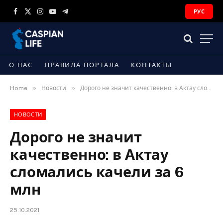
РУС
Facebook
X
Instagram
YouTube
Telegram
(Twitter)
О НАС
ПРАВИЛА ПОРТАЛА
КОНТАКТЫ
»
»
Home
Новости
Дорого не значит качественно: в Актау сломались качели за 6 млн
НОВОСТИ
Дорого не значит
качественно: в Актау
сломались качели за 6
млн
25.10.2021