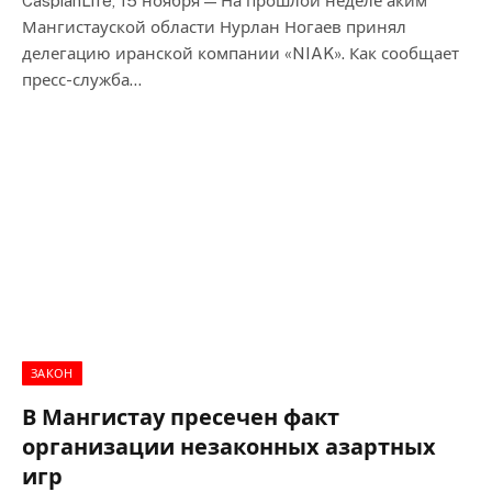
CaspianLife, 15 ноября — На прошлой неделе аким
Мангистауской области Нурлан Ногаев принял
делегацию иранской компании «NIAK». Как сообщает
пресс-служба…
ЗАКОН
В Мангистау пресечен факт
организации незаконных азартных
игр