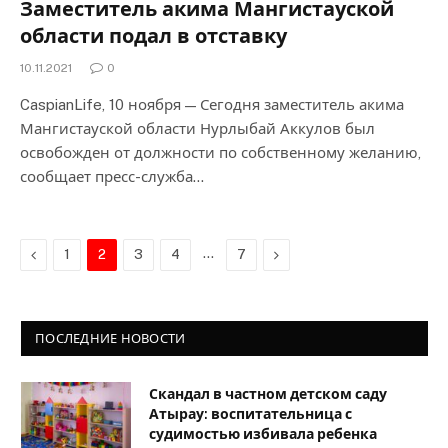
Заместитель акима Мангистауской
области подал в отставку
10.11.2021
0
CaspianLife, 10 ноября — Сегодня заместитель акима
Мангистауской области Нурлыбай Аккулов был
освобожден от должности по собственному желанию,
сообщает пресс-служба…
Previous
…
Next
1
2
3
4
7
ПОСЛЕДНИЕ НОВОСТИ
Скандал в частном детском саду
Атырау: воспитательница с
судимостью избивала ребенка