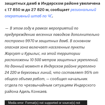
защитных дамб в Индерском районе увеличена
с 17 850 м до 27 820 м, сообщает
региональный
оперативный штаб по ЧС
.
—
В этом году в рамках мероприятий по
предупреждению весенних паводков дополнительно
построено 9970 м защитных дамб. В основном
опасная зона включает населенные пункты
Жарсуат и Курылыс, на этой территории
расположены 10 500 метров защитных укреплений.
На данный момент в Индерском районе укреплено
24 220 м береговых линий, что составляет 95% от
общего объема работ,
— сообщил начальник
отдела по чрезвычайным ситуациям Индерского
района Адиль Конкаев.
Видеоплеер
Media error: Format(s) not supported or source(s) not