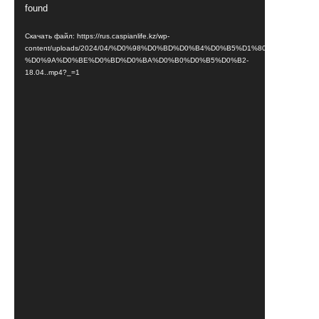
found
Скачать файл: https://rus.caspianlife.kz/wp-
content/uploads/2024/04/%D0%98%D0%BD%D0%B4%D0%B5%D1%80-
%D0%9A%D0%BE%D0%BD%D0%BA%D0%B0%D0%B5%D0%B2-
18.04..mp4?_=1