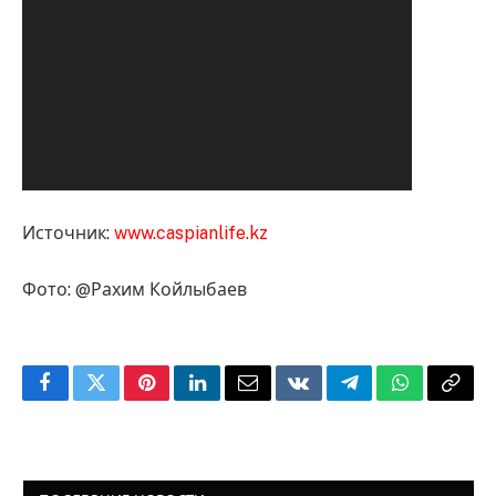
Источник:
www.caspianlife.kz
Фото: @Рахим Койлыбаев
Facebook
Twitter
Pinterest
LinkedIn
Email
VKontakte
Telegram
WhatsApp
Copy
Link