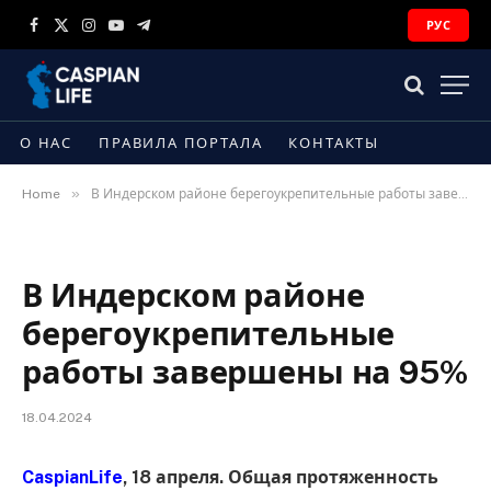
РУС
Facebook
X
Instagram
YouTube
Telegram
(Twitter)
О НАС
ПРАВИЛА ПОРТАЛА
КОНТАКТЫ
»
Home
В Индерском районе берегоукрепительные работы завершены на 95%
В Индерском районе
берегоукрепительные
работы завершены на 95%
18.04.2024
CaspianLife
, 18 апреля. Общая протяженность