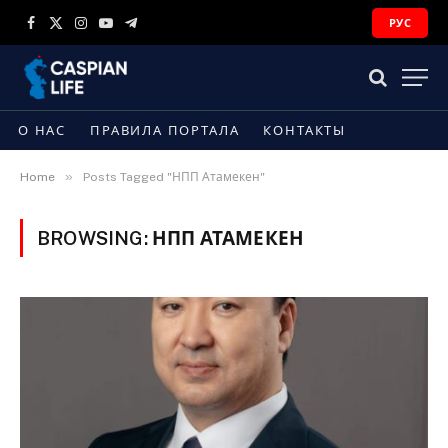
РУС
Facebook
X
Instagram
YouTube
Telegram
(Twitter)
О НАС
ПРАВИЛА ПОРТАЛА
КОНТАКТЫ
»
Home
Posts Tagged "НПП Атамекен"
BROWSING:
НПП АТАМЕКЕН