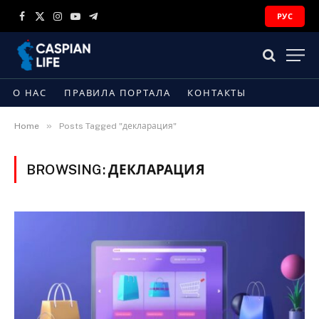
РУС
Facebook
X
Instagram
YouTube
Telegram
(Twitter)
О НАС
ПРАВИЛА ПОРТАЛА
КОНТАКТЫ
»
Home
Posts Tagged "декларация"
BROWSING:
ДЕКЛАРАЦИЯ