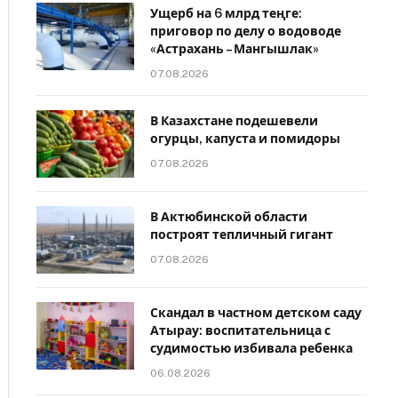
Ущерб на 6 млрд теңге:
приговор по делу о водоводе
«Астрахань – Мангышлак»
07.08.2026
В Казахстане подешевели
огурцы, капуста и помидоры
07.08.2026
В Актюбинской области
построят тепличный гигант
07.08.2026
Скандал в частном детском саду
Атырау: воспитательница с
судимостью избивала ребенка
06.08.2026