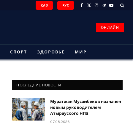
ҚАЗ
РУС
Facebook
X
Instagram
Telegram
YouTube
(Twitter)
ОНЛАЙН
З
СПОРТ
ЗДОРОВЬЕ
МИР
ПОСЛЕДНИЕ НОВОСТИ
Муратжан Мусайбеков назначен
новым руководителем
Атырауского НПЗ
07.08.2026