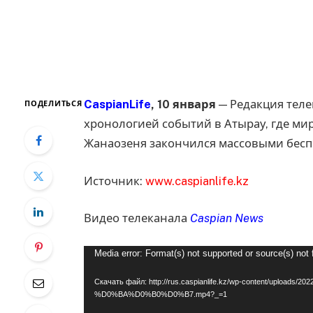
CaspianLife
, 10 января
— Редакция тел
ПОДЕЛИТЬСЯ
хронологией событий в Атырау, где ми
Жанаозеня закончился массовыми беспо
Источник:
www.caspianlife.kz
Видео телеканала
Caspian News
Видеоплеер
Media error: Format(s) not supported or source(s) not
Скачать файл: http://rus.caspianlife.kz/wp-content/up
%D0%BA%D0%B0%D0%B7.mp4?_=1