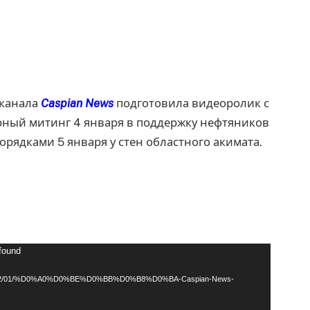
еканала
Caspian News
подготовила видеоролик с
рный митинг 4 января в поддержку нефтяников
рядками 5 января у стен областного акимата.
 found
loads/2022/01/%D0%A0%D0%BE%D0%BB%D0%B8%D0%BA-Caspian-News-