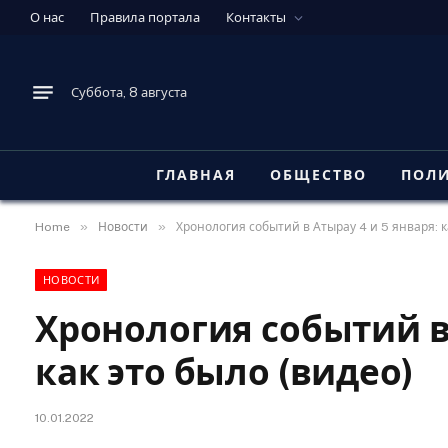
О нас
Правила портала
Контакты
Суббота, 8 августа
ГЛАВНАЯ
ОБЩЕСТВО
ПОЛ
»
»
Home
Новости
Хронология событий в Атырау 4 и 5 января: к
НОВОСТИ
Хронология событий в 
как это было (видео)
10.01.2022