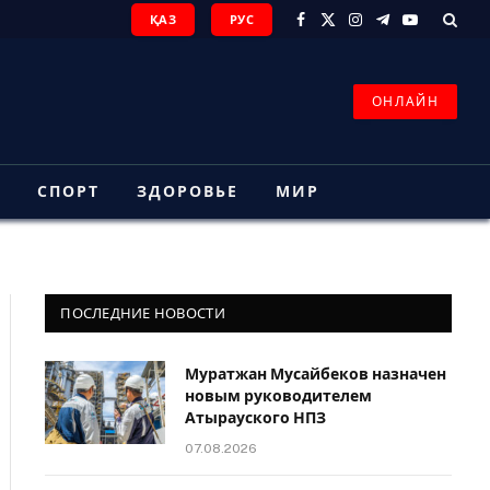
ҚАЗ
РУС
Facebook
X
Instagram
Telegram
YouTube
(Twitter)
ОНЛАЙН
З
СПОРТ
ЗДОРОВЬЕ
МИР
ПОСЛЕДНИЕ НОВОСТИ
Муратжан Мусайбеков назначен
новым руководителем
Атырауского НПЗ
07.08.2026