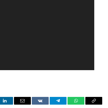
t
LinkedIn
Email
VKontakte
Telegram
WhatsApp
Copy