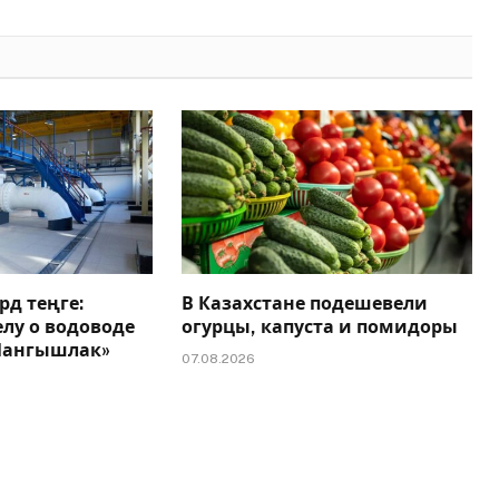
Link
рд теңге:
В Казахстане подешевели
елу о водоводе
огурцы, капуста и помидоры
 Мангышлак»
07.08.2026