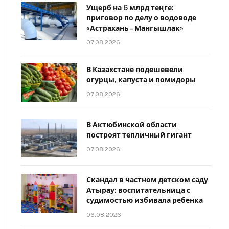
Ущерб на 6 млрд теңге:
приговор по делу о водоводе
«Астрахань – Мангышлак»
07.08.2026
В Казахстане подешевели
огурцы, капуста и помидоры
07.08.2026
В Актюбинской области
построят тепличный гигант
07.08.2026
Скандал в частном детском саду
Атырау: воспитательница с
судимостью избивала ребенка
06.08.2026