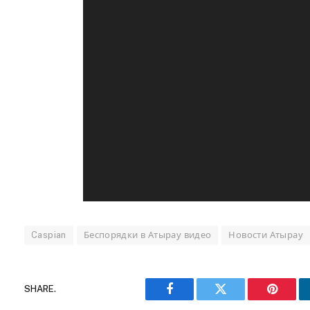
Caspian
Беспорядки в Атырау видео
Новости Атырау
SHARE.
Facebook
Twitter
Pinteres