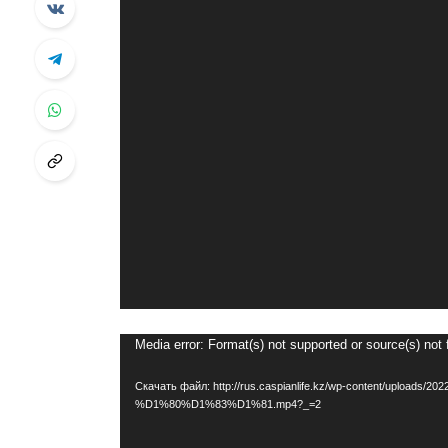
Видеоплеер
Media error: Format(s) not supported or source(s) not
Скачать файл: http://rus.caspianlife.kz/wp-content/up
%D1%80%D1%83%D1%81.mp4?_=2