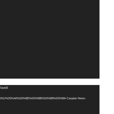
 found
loads/2022/01/%D0%A0%D0%BE%D0%BB%D0%B8%D0%BA-Caspian-News-