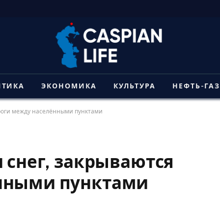
ИТИКА
ЭКОНОМИКА
КУЛЬТУРА
НЕФТЬ-ГА
ороги между населёнными пунктами
и снег, закрываются
нными пунктами