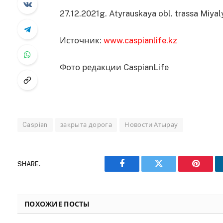
27.12.2021g. Atyrauskaya obl. trassa Miyal
Источник:
www.caspianlife.kz
Фото редакции CaspianLife
Caspian
закрыта дорога
Новости Атырау
SHARE.
Facebook
Twitter
Pinteres
ПОХОЖИЕ ПОСТЫ