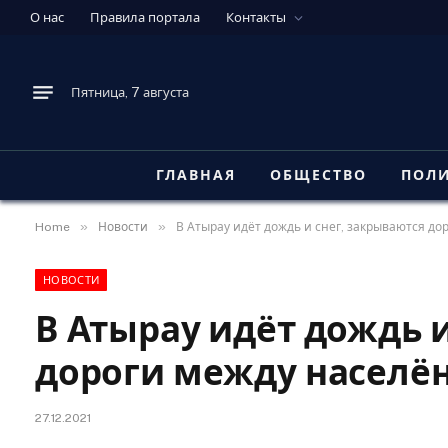
О нас
Правила портала
Контакты
Пятница, 7 августа
ГЛАВНАЯ
ОБЩЕСТВО
ПОЛ
»
»
Home
Новости
В Атырау идёт дождь и снег, закрываются д
НОВОСТИ
В Атырау идёт дождь 
дороги между населё
27.12.2021