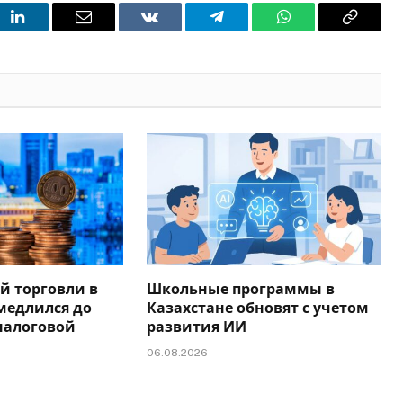
t
LinkedIn
Email
VKontakte
Telegram
WhatsApp
Copy
Link
й торговли в
Школьные программы в
медлился до
Казахстане обновят с учетом
налоговой
развития ИИ
06.08.2026