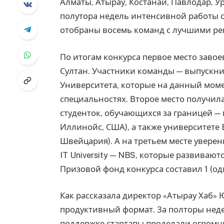
Алматы, Атырау, Костанай, Павлодар, У
полутора недель интенсивной работы 
отобраны восемь команд с лучшими р
По итогам конкурса первое место завоев
Султан. Участники команды — выпускни
Университета, которые на данный моме
специальностях. Второе место получил
студенток, обучающихся за границей —
Иллинойс, США), а также университете E
Швейцария). А на третьем месте уверен
IT University — NBS, которые развивают
Призовой фонд конкурса составил 1 (од
Как рассказала директор «Атырау Хаб» 
продуктивный формат. За полторы нед
поддержке стартапы проделали огромн