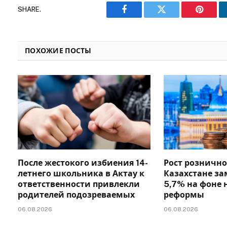
SHARE.
Facebook
Twitter
Pinteres
ПОХОЖИЕ ПОСТЫ
После жестокого избиения 14-
Рост рознично
летнего школьника в Актау к
Казахстане за
ответственности привлекли
5,7% на фоне 
родителей подозреваемых
реформы
06.08.2026
06.08.2026