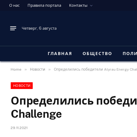
О нас
Правила портала
Контакты
Четверг, 6 августа
ГЛАВНАЯ
ОБЩЕСТВО
ПОЛ
»
»
Home
Новости
Определились победители Atyrau Energy Cha
НОВОСТИ
Определились победит
Challenge
29.11.2021