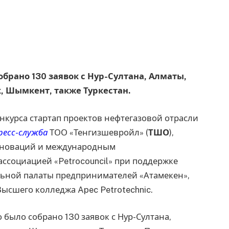
обрано 130 заявок с Нур-Султана, Алматы,
к, Шымкент, также Туркестан.
нкурса стартап проектов нефтегазовой отрасли
ресс-служба
ТОО «Тенгизшевройл» (
ТШО
),
инноваций и международным
ассоциацией «Petrocouncil» при поддержке
льной палаты предпринимателей «Атамекен»,
ысшего колледжа Apec Petrotechnic.
 было собрано 130 заявок с Нур-Султана,