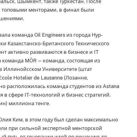
ральск, Шымкент, также Туркестан. После
с топовыми менторами, в финал были
ешениями.
ала команда Oil Engineers из города Нур-
ки Казахстанско-Британского Технического
нт активно развиваются в бизнесе и IT
а команда MÖR — команда, состоящая из
 в Иллинойсском Университете (штат
cole Hotelier de Lausanne (Лозанне,
но расположилась команда студентов из Astana
ся в сфере IT-технологий и бизнес стратегий.
ин) миллиона тенге.
Юлия Ким, в этом году был сделан максимально
ели при сильной экспертной менторской
ый путь от генерации идей по решению до