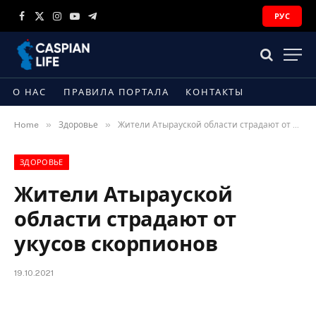
РУС
Facebook
X
Instagram
YouTube
Telegram
(Twitter)
О НАС
ПРАВИЛА ПОРТАЛА
КОНТАКТЫ
»
»
Home
Здоровье
Жители Атырауской области страдают от укусов скорпионов
ЗДОРОВЬЕ
Жители Атырауской
области страдают от
укусов скорпионов
19.10.2021