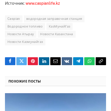
Источник:
www.caspianlife.kz
Caspian
водородная заправочная станция
Водородное топливо
КазМунайГаз
Новости Атырау
Новости Казахстана
Новости Казмунайгаз
Facebook
Twitter
Pinterest
LinkedIn
Email
VKontakte
Telegram
WhatsApp
Copy
Link
ПОХОЖИЕ ПОСТЫ