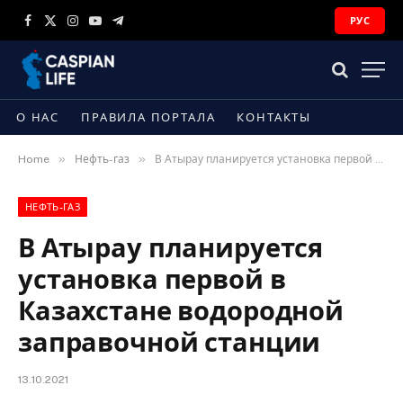
РУС
Facebook
X
Instagram
YouTube
Telegram
(Twitter)
О НАС
ПРАВИЛА ПОРТАЛА
КОНТАКТЫ
»
»
Home
Нефть-газ
В Атырау планируется установка первой в Казахстане водородной заправочной станции
НЕФТЬ-ГАЗ
В Атырау планируется
установка первой в
Казахстане водородной
заправочной станции
13.10.2021