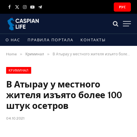
РУС
Facebook
X
Instagram
YouTube
Telegram
(Twitter)
О НАС
ПРАВИЛА ПОРТАЛА
КОНТАКТЫ
»
»
Home
Криминал
В Атырау у местного жителя изъято более 100 штук осетров
КРИМИНАЛ
В Атырау у местного
жителя изъято более 100
штук осетров
04.10.2021