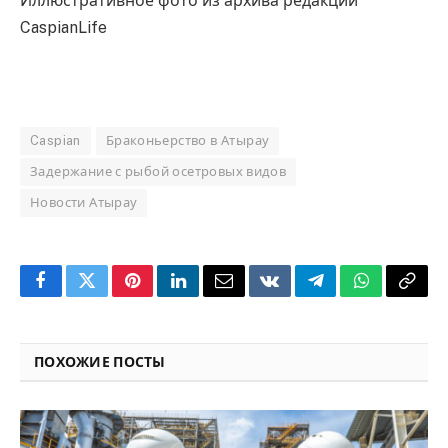
Иллюстративное фото из архива редакции
CaspianLife
Caspian
Браконьерство в Атырау
Задержание с рыбой осетровых видов
Новости Атырау
Facebook
Twitter
Pinterest
LinkedIn
Email
VKontakte
Telegram
WhatsApp
Copy
Link
ПОХОЖИЕ ПОСТЫ