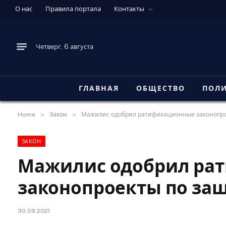
О нас
Правила портала
Контакты
Четверг, 6 августа
ГЛАВНАЯ
ОБЩЕСТВО
ПОЛ
»
»
Home
Закон
Мажилис одобрил ратификационные законопро
ЗАКОН
Мажилис одобрил ра
законопроекты по за
30.09.2021