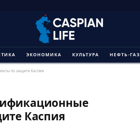
ИТИКА
ЭКОНОМИКА
КУЛЬТУРА
НЕФТЬ-ГА
екты по защите Каспия
тификационные
щите Каспия