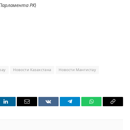
Парламента РК
)
рау
Новости Казахстана
Новости Мангистау
t
LinkedIn
Email
VKontakte
Telegram
WhatsApp
Copy
Link