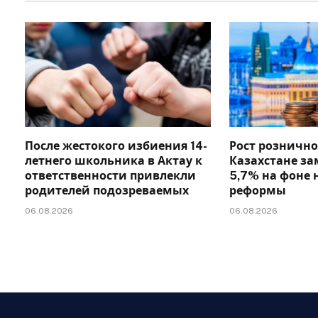
После жестокого избиения 14-
Рост рознично
летнего школьника в Актау к
Казахстане за
ответственности привлекли
5,7% на фоне 
родителей подозреваемых
реформы
06.08.2026
06.08.2026