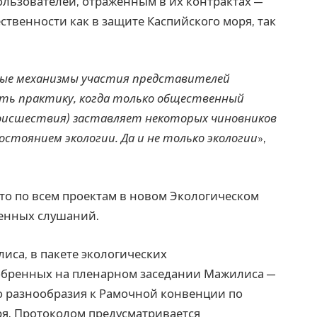
льзователей, отражённым в их контрактах —
ственности как в защите Каспийского моря, так
ные механизмы участия представителей
ть практику, когда только общественный
происшествия) заставляет некоторых чиновников
стоянием экологии. Да и не только экологии
»,
что по всем проектам в новом Экологическом
енных слушаний.
иса, в пакете экологических
обренных на пленарном заседании Мажилиса —
о разнообразия к Рамочной конвенции по
ря. Протоколом предусматривается