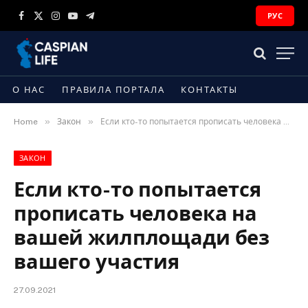
РУС
Facebook
X
Instagram
YouTube
Telegram
(Twitter)
О НАС
ПРАВИЛА ПОРТАЛА
КОНТАКТЫ
»
»
Home
Закон
Если кто-то попытается прописать человека на вашей жилплощади без вашего участия
ЗАКОН
Если кто-то попытается
прописать человека на
вашей жилплощади без
вашего участия
27.09.2021