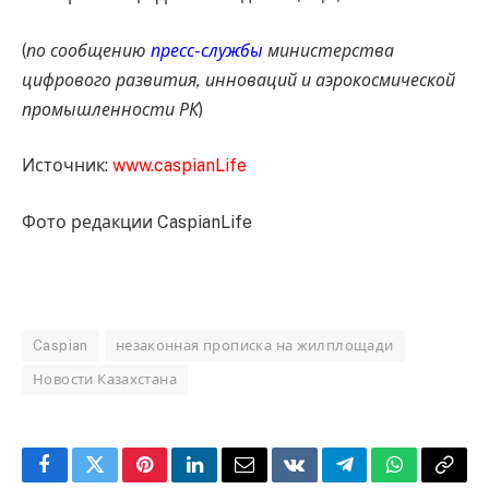
(
по сообщению
пресс-службы
министерства
цифрового развития, инноваций и аэрокосмической
промышленности РК
)
Источник:
www.caspianLife
Фото редакции CaspianLife
Caspian
незаконная прописка на жилплощади
Новости Казахстана
Facebook
Twitter
Pinterest
LinkedIn
Email
VKontakte
Telegram
WhatsApp
Copy