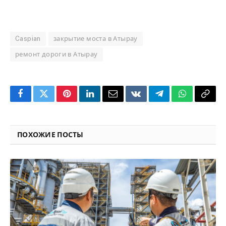
Caspian
закрытие моста в Атырау
ремонт дороги в Атырау
Facebook
Twitter
Pinterest
LinkedIn
Email
VKontakte
Telegram
WhatsApp
Copy
Link
ПОХОЖИЕ ПОСТЫ