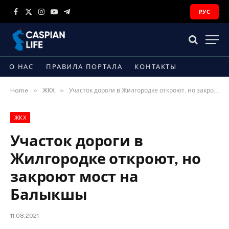
РУС
Facebook
X
Instagram
YouTube
Telegram
(Twitter)
О НАС
ПРАВИЛА ПОРТАЛА
КОНТАКТЫ
»
»
Home
ЖКХ
Участок дороги в Жилгородке откроют, но закроют мост на Балыкшы
ЖКХ
Участок дороги в
Жилгородке откроют, но
закроют мост на
Балыкшы
11.08.2021