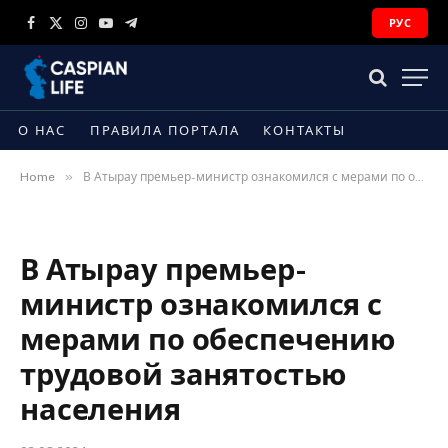
РУС
Facebook
X
Instagram
YouTube
Telegram
(Twitter)
О НАС
ПРАВИЛА ПОРТАЛА
КОНТАКТЫ
»
Home
В Атырау премьер-министр ознакомился с мерами по обеспечению трудовой занятостью населения
В Атырау премьер-
министр ознакомился с
мерами по обеспечению
трудовой занятостью
населения