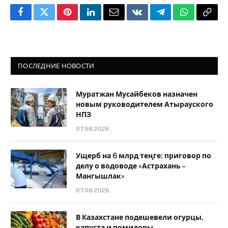
Facebook
Twitter
Pinterest
LinkedIn
Email
VKontakte
Telegram
WhatsApp
Copy
Link
ПОСЛЕДНИЕ НОВОСТИ
Муратжан Мусайбеков назначен
новым руководителем Атырауского
НПЗ
07.08.2026
Ущерб на 6 млрд теңге: приговор по
делу о водоводе «Астрахань –
Мангышлак»
07.08.2026
В Казахстане подешевели огурцы,
капуста и помидоры