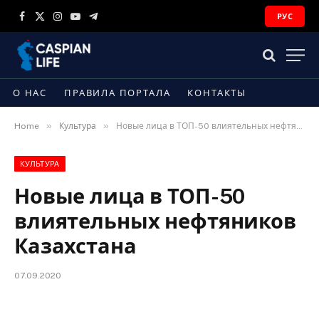
РУС
Facebook
X
Instagram
YouTube
Telegram
(Twitter)
О НАС
ПРАВИЛА ПОРТАЛА
КОНТАКТЫ
»
»
Home
Культура
Новые лица в ТОП-50 влиятельных нефтяников Казахстана
КУЛЬТУРА
Новые лица в ТОП-50
влиятельных нефтяников
Казахстана
07.09.2020