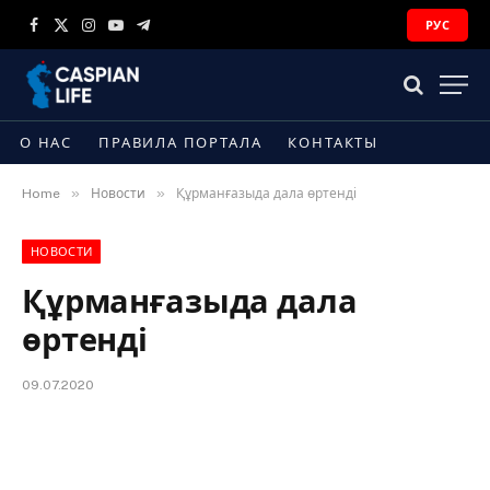
РУС
Facebook
X
Instagram
YouTube
Telegram
(Twitter)
О НАС
ПРАВИЛА ПОРТАЛА
КОНТАКТЫ
»
»
Home
Новости
Құрманғазыда дала өртенді
НОВОСТИ
Құрманғазыда дала
өртенді
09.07.2020