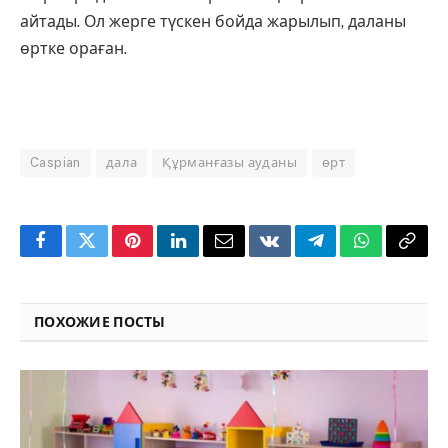
айтады. Ол жерге түскен бойда жарылып, даланы
өртке ораған.
Caspian
дала
Құрманғазы ауданы
өрт
Facebook
Twitter
Pinterest
LinkedIn
Email
VKontakte
Telegram
WhatsApp
Copy
Link
ПОХОЖИЕ ПОСТЫ