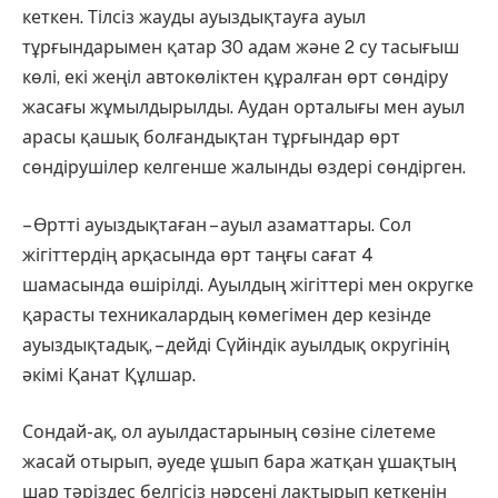
кеткен. Тілсіз жауды ауыздықтауға ауыл
тұрғындарымен қатар 30 адам және 2 су тасығыш
көлі, екі жеңіл автокөліктен құралған өрт сөндіру
жасағы жұмылдырылды. Аудан орталығы мен ауыл
арасы қашық болғандықтан тұрғындар өрт
сөндірушілер келгенше жалынды өздері сөндірген.
– Өртті ауыздықтаған – ауыл азаматтары. Сол
жігіттердің арқасында өрт таңғы сағат 4
шамасында өшірілді. Ауылдың жігіттері мен округке
қарасты техникалардың көмегімен дер кезінде
ауыздықтадық, – дейді Сүйіндік ауылдық округінің
әкімі Қанат Құлшар.
Сондай-ақ, ол ауылдастарының сөзіне сілетеме
жасай отырып, әуеде ұшып бара жатқан ұшақтың
шар тәріздес белгісіз нәрсені лақтырып кеткенін