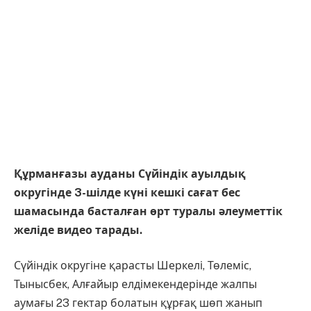
Құрманғазы ауданы Сүйіндік ауылдық
округінде 3-шілде күні кешкі сағат бес
шамасында басталған өрт туралы әлеуметтік
желіде видео тарады.
Сүйіндік округіне қарасты Шеркелі, Төлеміс,
Тынысбек, Алғайыр елдімекендерінде жалпы
аумағы 23 гектар болатын құрғақ шөп жанып