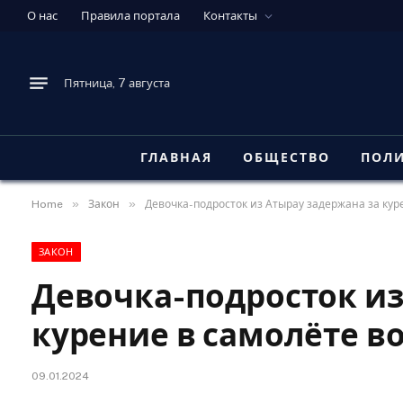
О нас
Правила портала
Контакты
Пятница, 7 августа
ГЛАВНАЯ
ОБЩЕСТВО
ПОЛ
»
»
Home
Закон
Девочка-подросток из Атырау задержана за кур
ЗАКОН
Девочка-подросток из
курение в самолёте в
09.01.2024