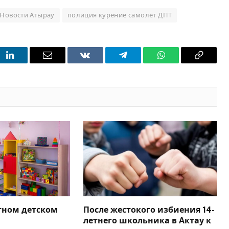
Новости Атырау
полиция курение самолёт ДПТ
t
LinkedIn
Email
VKontakte
Telegram
WhatsApp
Copy
Link
тном детском
После жестокого избиения 14-
летнего школьника в Актау к