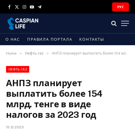
РУС
Facebook
X
Instagram
YouTube
Telegram
(Twitter)
О НАС
ПРАВИЛА ПОРТАЛА
КОНТАКТЫ
»
»
Home
Нефть-газ
АНПЗ планирует выплатить более 154 млрд. тенге в виде налогов за 2023 год
НЕФТЬ-ГАЗ
АНПЗ планирует
выплатить более 154
млрд. тенге в виде
налогов за 2023 год
15.12.2023