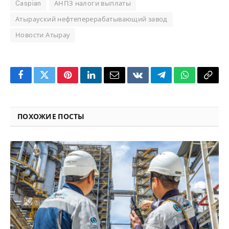
Caspian
АНПЗ налоги выплаты
Атырауский нефтеперерабатывающий завод
Новости Атырау
Facebook
Twitter
Pinterest
LinkedIn
Email
VKontakte
Telegram
WhatsApp
Copy
Link
ПОХОЖИЕ ПОСТЫ