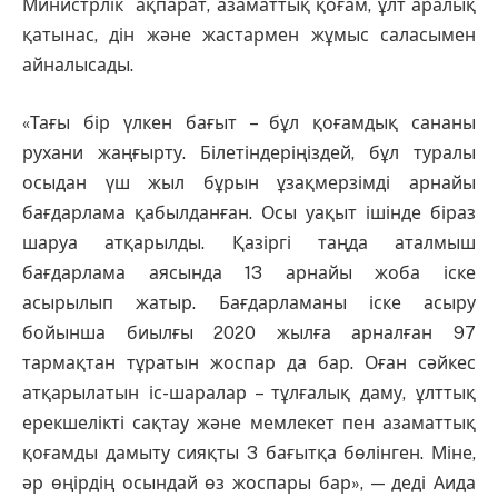
Министрлік ақпарат, азаматтық қоғам, ұлт аралық
қатынас, дін және жастармен жұмыс саласымен
айналысады.
«Тағы бір үлкен бағыт – бұл қоғамдық сананы
рухани жаңғырту. Білетіндеріңіздей, бұл туралы
осыдан үш жыл бұрын ұзақмерзімді арнайы
бағдарлама қабылданған. Осы уақыт ішінде біраз
шаруа атқарылды. Қазіргі таңда аталмыш
бағдарлама аясында 13 арнайы жоба іске
асырылып жатыр. Бағдарламаны іске асыру
бойынша биылғы 2020 жылға арналған 97
тармақтан тұратын жоспар да бар. Оған сәйкес
атқарылатын іс-шаралар – тұлғалық даму, ұлттық
ерекшелікті сақтау және мемлекет пен азаматтық
қоғамды дамыту сияқты 3 бағытқа бөлінген. Міне,
әр өңірдің осындай өз жоспары бар», — деді Аида