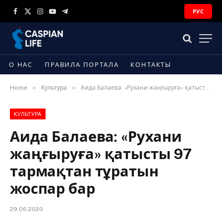
РУС
Facebook
X
Instagram
YouTube
Telegram
(Twitter)
О НАС
ПРАВИЛА ПОРТАЛА
КОНТАКТЫ
»
»
Home
Культура
Аида Балаева: «Рухани жаңғыруға» қатысты 97 тармақтан тұратын жоспар бар
КУЛЬТУРА
Аида Балаева: «Рухани
жаңғыруға» қатысты 97
тармақтан тұратын
жоспар бар
29.06.2020