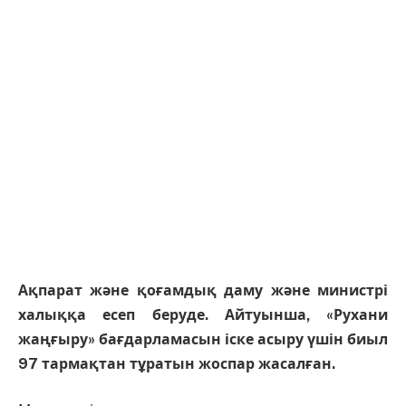
Ақпарат және қоғамдық даму және министрі
халыққа есеп беруде. Айтуынша, «Рухани
жаңғыру» бағдарламасын іске асыру үшін биыл
97 тармақтан тұратын жоспар жасалған.