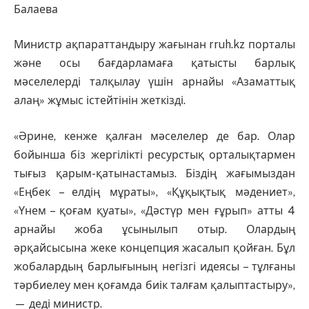
Балаева
Министр ақпараттандыру жағынан rruh.kz порталы
және осы бағдарламаға қатысты барлық
мәселелерді талқылау үшін арнайы «Азаматтық
алаң» жұмыс істейтінін жеткізді.
«Әрине, кенже қалған мәселелер де бар. Олар
бойынша біз жергілікті ресурстық орталықтармен
тығыз қарым-қатынастамыз. Біздің жағымыздан
«Еңбек – елдің мұраты», «Құқықтық мәдениет»,
«Үнем – қоғам қуаты», «Дәстүр мен ғұрып» атты 4
арнайы жоба ұсынылып отыр. Олардың
әрқайсысына жеке концепция жасалып қойған. Бұл
жобалардың барлығының негізгі идеясы – тұлғаны
тәрбиелеу мен қоғамда биік талғам қалыптастыру»,
— деді министр.