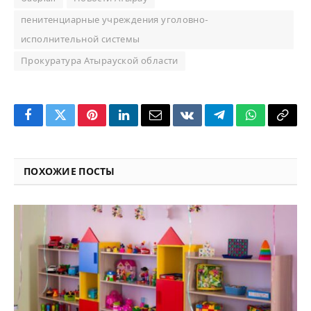
пенитенциарные учреждения уголовно-
исполнительной системы
Прокуратура Атырауской области
Facebook
Twitter
Pinterest
LinkedIn
Email
VKontakte
Telegram
WhatsApp
Copy
Link
ПОХОЖИЕ ПОСТЫ