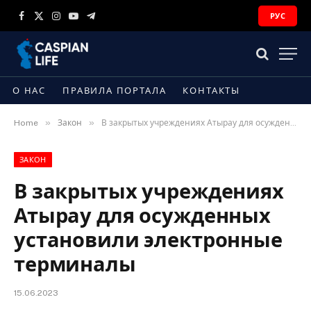
РУС
Facebook
X
Instagram
YouTube
Telegram
(Twitter)
О НАС
ПРАВИЛА ПОРТАЛА
КОНТАКТЫ
»
»
Home
Закон
В закрытых учреждениях Атырау для осужденных установили электронные терминалы
ЗАКОН
В закрытых учреждениях
Атырау для осужденных
установили электронные
терминалы
15.06.2023