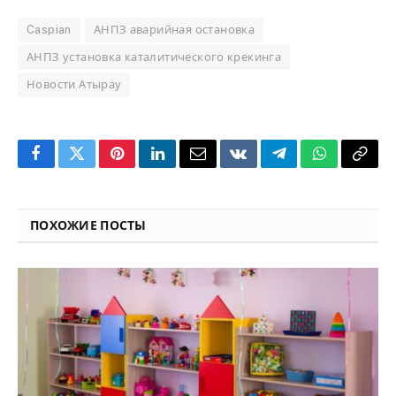
Caspian
АНПЗ аварийная остановка
АНПЗ установка каталитического крекинга
Новости Атырау
Facebook
Twitter
Pinterest
LinkedIn
Email
VKontakte
Telegram
WhatsApp
Copy
Link
ПОХОЖИЕ ПОСТЫ