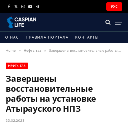
РУС
Facebook
X
Instagram
YouTube
Telegram
(Twitter)
О НАС
ПРАВИЛА ПОРТАЛА
КОНТАКТЫ
»
»
Home
Нефть-газ
Завершены восстановительные работы на установке Атырауского НПЗ
НЕФТЬ-ГАЗ
Завершены
восстановительные
работы на установке
Атырауского НПЗ
23.02.2023