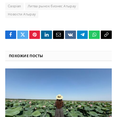
Caspian
Литва рынок бизнес Атырау
Новости Атырау
Facebook
Twitter
Pinterest
LinkedIn
Email
VKontakte
Telegram
WhatsApp
Copy
Link
ПОХОЖИЕ ПОСТЫ