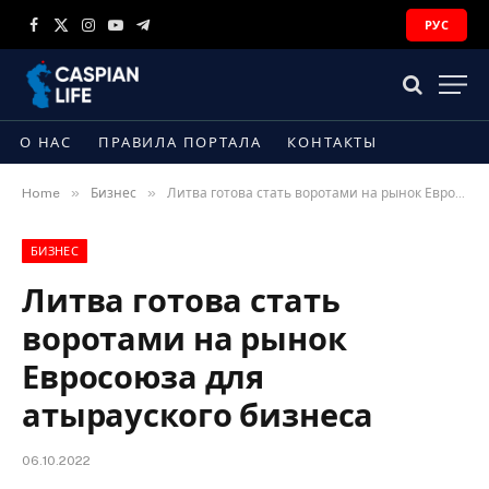
РУС
Facebook
X
Instagram
YouTube
Telegram
(Twitter)
О НАС
ПРАВИЛА ПОРТАЛА
КОНТАКТЫ
»
»
Home
Бизнес
Литва готова стать воротами на рынок Евросоюза для атырауского бизнеса
БИЗНЕС
Литва готова стать
воротами на рынок
Евросоюза для
атырауского бизнеса
06.10.2022