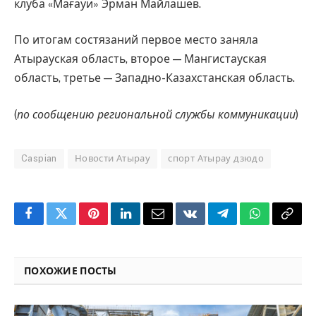
клуба «Мағауи» Эрман Майлашев.
По итогам состязаний первое место заняла
Атырауская область, второе — Мангистауская
область, третье — Западно-Казахстанская область.
(
по сообщению региональной службы коммуникации
)
Caspian
Новости Атырау
спорт Атырау дзюдо
Facebook
Twitter
Pinterest
LinkedIn
Email
VKontakte
Telegram
WhatsApp
Copy
Link
ПОХОЖИЕ ПОСТЫ