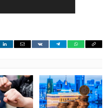
t
LinkedIn
Email
VKontakte
Telegram
WhatsApp
Copy
Link