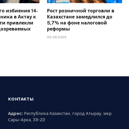
го избиения 14-
Рост розничной торговли в
ника в Актау к
Казахстане замедлился до
сти привлекли
5,7% на фоне налоговой
дозреваемых
реформы
06.08.2026
КОНТАКТЫ
Адрес:
Республика Казахстан, город Атырау, мкр.
Сары-Арка, 39-22