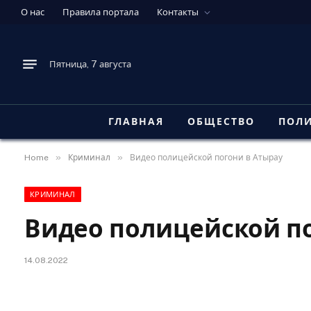
О нас
Правила портала
Контакты
Пятница, 7 августа
ГЛАВНАЯ
ОБЩЕСТВО
ПОЛ
»
»
Home
Криминал
Видео полицейской погони в Атырау
КРИМИНАЛ
Видео полицейской по
14.08.2022