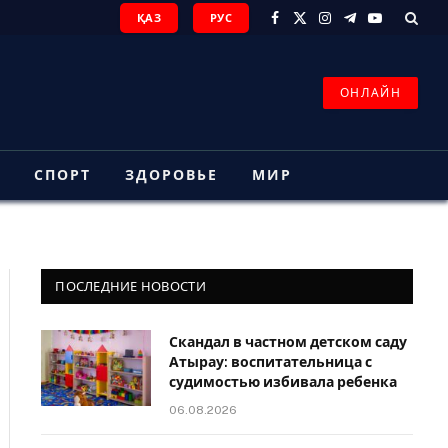
ҚАЗ
РУС
Facebook
X
Instagram
Telegram
YouTube
(Twitter)
ОНЛАЙН
З
СПОРТ
ЗДОРОВЬЕ
МИР
ПОСЛЕДНИЕ НОВОСТИ
Скандал в частном детском саду
Атырау: воспитательница с
судимостью избивала ребенка
06.08.2026