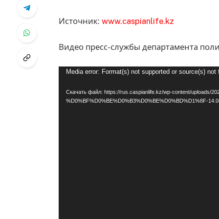
Источник:
www.caspianlife.kz
Видео пресс-службы департамента пол
Видеоплеер
Media error: Format(s) not supported or source(s) not
Скачать файл: https://rus.caspianlife.kz/wp-content/upload
%D0%BF%D0%BE%D0%B3%D0%BE%D0%BD%D1%8F-14.08.-