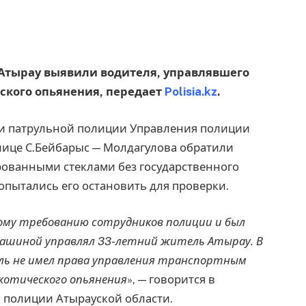
е Атырау выявили водителя, управлявшего
ского опьянения, передает
Polisia.kz
.
ики патрульной полиции Управления полиции
улице С.Бейбарыс — Молдагулова обратили
рованными стеклами без государственного
опытались его остановить для проверки.
ному требованию сотрудников полиции и был
машиной управлял 33-летний житель Атырау. В
ель не имел права управления транспортным
котического опьянения
», — говорится в
 полиции Атырауской области.