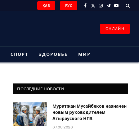
ҚАЗ
РУС
Facebook
X
Instagram
Telegram
YouTube
(Twitter)
ОНЛАЙН
З
СПОРТ
ЗДОРОВЬЕ
МИР
ПОСЛЕДНИЕ НОВОСТИ
Муратжан Мусайбеков назначен
новым руководителем
Атырауского НПЗ
07.08.2026