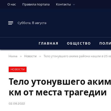
О нас
Правила портала
Контакты
Суббота, 8 августа
ГЛАВНАЯ
ОБЩЕСТВО
ПОЛ
»
»
Home
Новости
Тело утонувшего акима района нашли в 25 к
НОВОСТИ
Тело утонувшего аким
км от места трагедии
02.08.2022