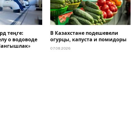
рд теңге:
В Казахстане подешевели
елу о водоводе
огурцы, капуста и помидоры
 Мангышлак»
07.08.2026