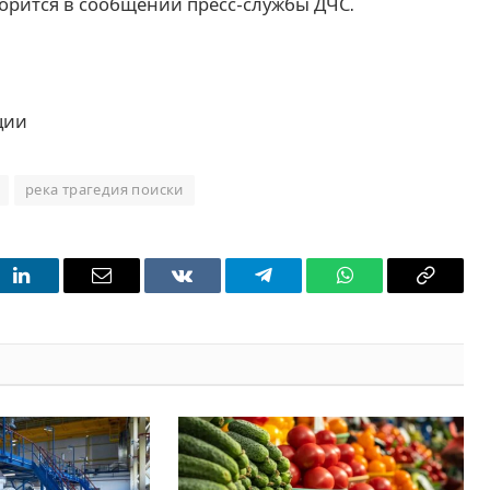
оворится в сообщении пресс-службы ДЧС.
ции
река трагедия поиски
t
LinkedIn
Email
VKontakte
Telegram
WhatsApp
Copy
Link