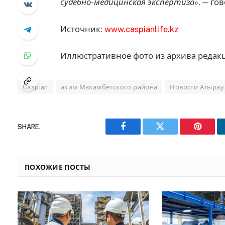
судебно-медицинская экспертиза
», — г
Источник:
www.caspianlife.kz
Иллюстративное фото из архива редак
Caspian
аким Махамбетского района
Новости Атырау
SHARE.
Facebook
Twitter
Pinteres
ПОХОЖИЕ ПОСТЫ