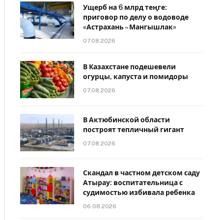
Ущерб на 6 млрд теңге:
приговор по делу о водоводе
«Астрахань – Мангышлак»
07.08.2026
В Казахстане подешевели
огурцы, капуста и помидоры
07.08.2026
В Актюбинской области
построят тепличный гигант
07.08.2026
Скандал в частном детском саду
Атырау: воспитательница с
судимостью избивала ребенка
06.08.2026