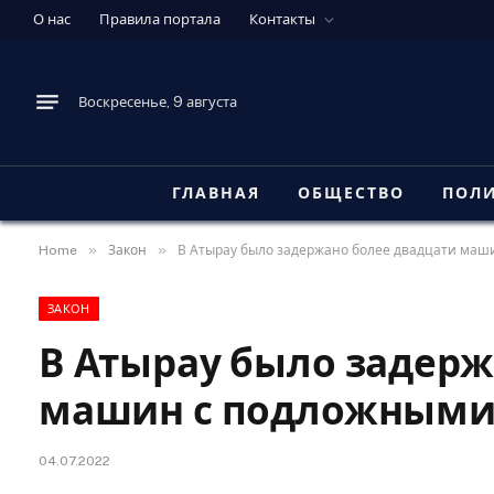
О нас
Правила портала
Контакты
Воскресенье, 9 августа
ГЛАВНАЯ
ОБЩЕСТВО
ПОЛ
»
»
Home
Закон
В Атырау было задержано более двадцати ма
ЗАКОН
В Атырау было задерж
машин с подложными
04.07.2022