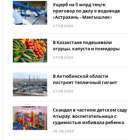
Ущерб на 6 млрд теңге:
приговор по делу о водоводе
«Астрахань – Мангышлак»
07.08.2026
В Казахстане подешевели
огурцы, капуста и помидоры
07.08.2026
В Актюбинской области
построят тепличный гигант
07.08.2026
Скандал в частном детском саду
Атырау: воспитательница с
судимостью избивала ребенка
06.08.2026