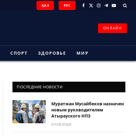
ҚАЗ
РУС
Facebook
X
Instagram
Telegram
YouTube
(Twitter)
ОНЛАЙН
З
СПОРТ
ЗДОРОВЬЕ
МИР
ПОСЛЕДНИЕ НОВОСТИ
Муратжан Мусайбеков назначен
новым руководителем
Атырауского НПЗ
07.08.2026