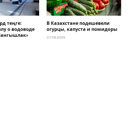
рд теңге:
В Казахстане подешевели
елу о водоводе
огурцы, капуста и помидоры
 Мангышлак»
07.08.2026