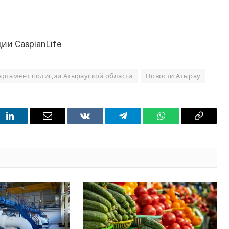
ии CaspianLife
артамент полиции Атырауской области
Новости Атырау
t
LinkedIn
Email
VKontakte
Telegram
WhatsApp
Copy
Link