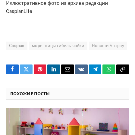
Иллюстративное фото из архива редакции
CaspianLife
Caspian
море птицы гибель чайки
Новости Атырау
Facebook
Twitter
Pinterest
LinkedIn
Email
VKontakte
Telegram
WhatsApp
Copy
Link
ПОХОЖИЕ ПОСТЫ