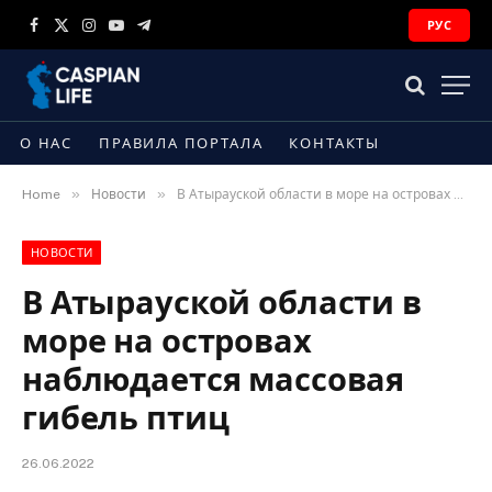
РУС
Facebook
X
Instagram
YouTube
Telegram
(Twitter)
О НАС
ПРАВИЛА ПОРТАЛА
КОНТАКТЫ
»
»
Home
Новости
В Атырауской области в море на островах наблюдается массовая гибель птиц
НОВОСТИ
В Атырауской области в
море на островах
наблюдается массовая
гибель птиц
26.06.2022