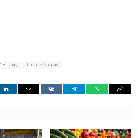
О Атырау
Новости Атырау
t
LinkedIn
Email
VKontakte
Telegram
WhatsApp
Copy
Link