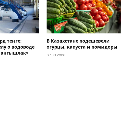
рд теңге:
В Казахстане подешевели
елу о водоводе
огурцы, капуста и помидоры
 Мангышлак»
07.08.2026