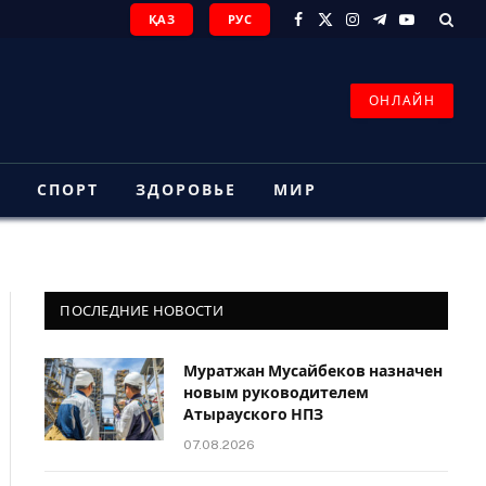
ҚАЗ
РУС
Facebook
X
Instagram
Telegram
YouTube
(Twitter)
ОНЛАЙН
З
СПОРТ
ЗДОРОВЬЕ
МИР
ПОСЛЕДНИЕ НОВОСТИ
Муратжан Мусайбеков назначен
новым руководителем
Атырауского НПЗ
07.08.2026