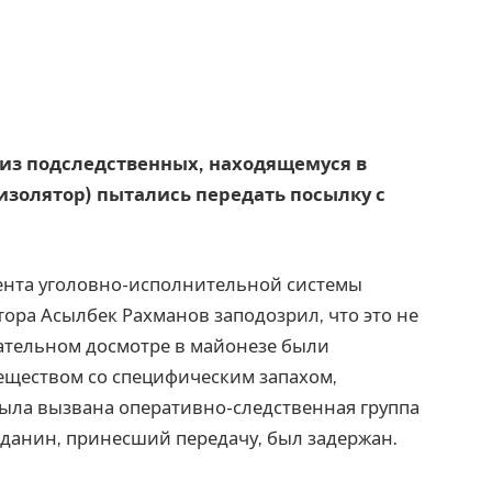
у из подследственных, находящемуся в
изолятор) пытались передать посылку с
нта уголовно-исполнительной системы
тора Асылбек Рахманов заподозрил, что это не
щательном досмотре в майонезе были
еществом со специфическим запахом,
 была вызвана оперативно-следственная группа
жданин, принесший передачу, был задержан.