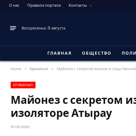
О нас
Правила портала
Контакты
Воскресенье, 9 августа
ГЛАВНАЯ
ОБЩЕСТВО
ПОЛ
»
»
Home
Криминал
Майонез с секретом изъяли в следственно
КРИМИНАЛ
Майонез с секретом и
изоляторе Атырау
15.06.2022