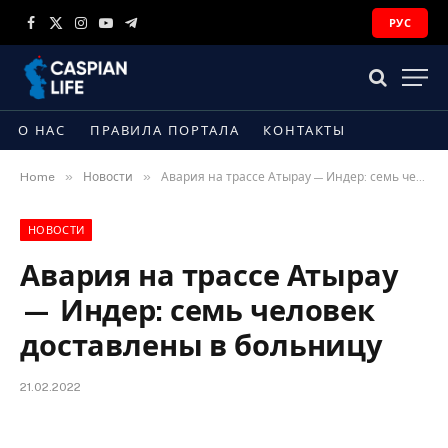
РУС
Facebook
X
Instagram
YouTube
Telegram
(Twitter)
О НАС
ПРАВИЛА ПОРТАЛА
КОНТАКТЫ
»
»
Home
Новости
Авария на трассе Атырау — Индер: семь человек доставлены в больницу
НОВОСТИ
Авария на трассе Атырау
— Индер: семь человек
доставлены в больницу
21.02.2022