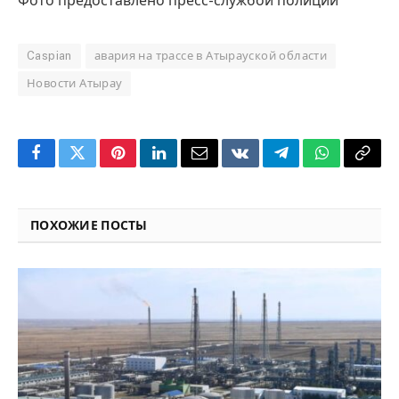
Фото предоставлено пресс-службой полиции
Caspian
авария на трассе в Атырауской области
Новости Атырау
Facebook
Twitter
Pinterest
LinkedIn
Email
VKontakte
Telegram
WhatsApp
Copy
Link
ПОХОЖИЕ ПОСТЫ