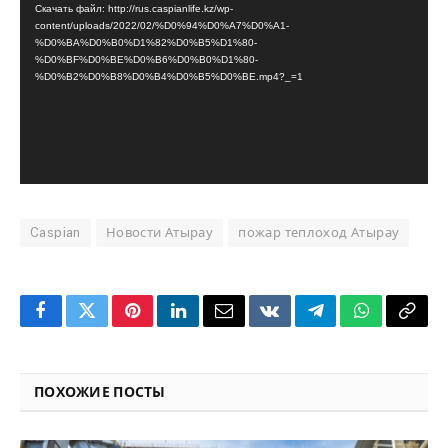
Скачать файл: http://rus.caspianlife.kz/wp-
content/uploads/2022/02/%D0%94%D0%A7%D0%A1-
%D0%BA%D0%B0%D1%82%D0%B5%D1%80-
%D0%BF%D0%BE%D0%B6%D0%B0%D1%80-
%D0%B2%D0%B8%D0%B4%D0%B5%D0%BE.mp4?_=1
Caspian
Новости Атырау
пожар теплоход Атырау
Facebook
Twitter
Pinterest
LinkedIn
Email
VKontakte
Telegram
WhatsApp
Copy
Link
ПОХОЖИЕ ПОСТЫ