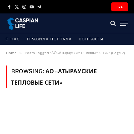
РУС
Facebook
X
Instagram
YouTube
Telegram
(Twitter)
О НАС
ПРАВИЛА ПОРТАЛА
КОНТАКТЫ
»
Home
Posts Tagged "АО «Атырауские тепловые сети»" (Page 2)
BROWSING:
АО «АТЫРАУСКИЕ
ТЕПЛОВЫЕ СЕТИ»