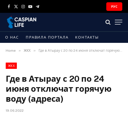
РУС
Facebook
X
Instagram
YouTube
Telegram
(Twitter)
О НАС
ПРАВИЛА ПОРТАЛА
КОНТАКТЫ
»
»
Home
ЖКХ
Где в Атырау с 20 по 24 июня отключат горячую воду (адреса)
ЖКХ
Где в Атырау с 20 по 24
июня отключат горячую
воду (адреса)
19.06.2022