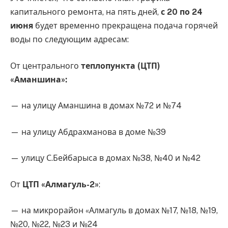
капитального ремонта, на пять дней,
с 20 по 24
июня
будет временно прекращена подача горячей
воды по следующим адресам:
От центрального
теплопункта (ЦТП)
«Аманшина»:
— на улицу Аманшина в домах №72 и №74
— на улицу Абдрахманова в доме №39
— улицу С.Бейбарыса в домах №38, №40 и №42
От
ЦТП «Алмагуль-2»
:
— на микрорайон «Алмагуль в домах №17, №18, №19,
№20, №22, №23 и №24