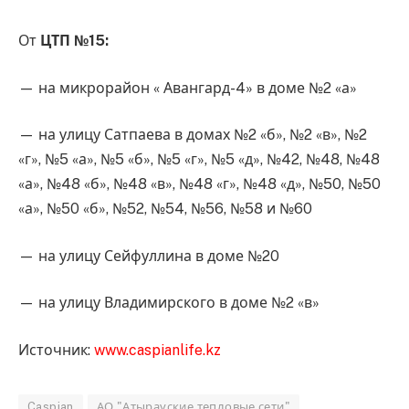
От
ЦТП №15:
— на микрорайон « Авангард-4» в доме №2 «а»
— на улицу Сатпаева в домах №2 «б», №2 «в», №2
«г», №5 «а», №5 «б», №5 «г», №5 «д», №42, №48, №48
«а», №48 «б», №48 «в», №48 «г», №48 «д», №50, №50
«а», №50 «б», №52, №54, №56, №58 и №60
— на улицу Сейфуллина в доме №20
— на улицу Владимирского в доме №2 «в»
Источник:
www.caspianlife.kz
Caspian
АО "Атырауские тепловые сети"