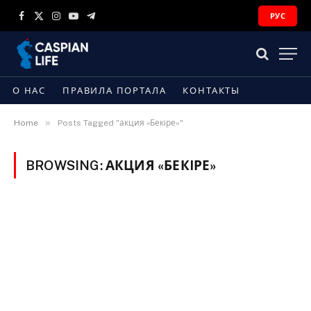
РУС
Facebook
X
Instagram
YouTube
Telegram
(Twitter)
О НАС
ПРАВИЛА ПОРТАЛА
КОНТАКТЫ
»
Home
Posts Tagged "акция «Бекiре»"
BROWSING:
АКЦИЯ «БЕКIРЕ»