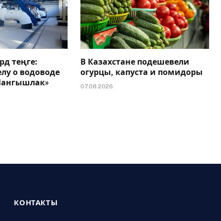
рд теңге:
В Казахстане подешевели
елу о водоводе
огурцы, капуста и помидоры
 Мангышлак»
07.08.2026
КОНТАКТЫ