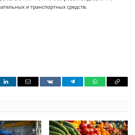
ательных и транспортных средств.
t
LinkedIn
Email
VKontakte
Telegram
WhatsApp
Copy
Link