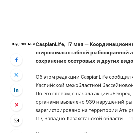
CaspianLife, 17 мая — Координацио
ПОДЕЛИТЬСЯ
широкомасштабной рыбоохранной акц
сохранение осетровых и других видо
Об этом редакции CaspianLife сообщи
Каспийской межобластной бассейновой
По его словам, с начала акции «Бекiре»
органами выявлено 939 нарушений рыб
зарегистрировано на территории Атыра
117, Западно-Казахстанской области — 1