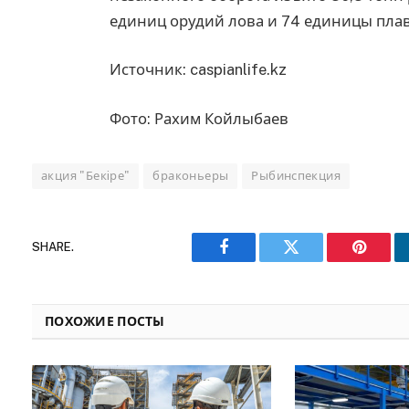
единиц орудий лова и 74 единицы плав
Источник: caspianlife.kz
Фото: Рахим Койлыбаев
акция "Бекiре"
браконьеры
Рыбинспекция
SHARE.
Facebook
Twitter
Pinteres
ПОХОЖИЕ ПОСТЫ