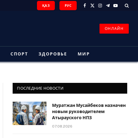
ҚАЗ
РУС
Facebook
X
Instagram
Telegram
YouTube
(Twitter)
ОНЛАЙН
З
СПОРТ
ЗДОРОВЬЕ
МИР
ПОСЛЕДНИЕ НОВОСТИ
Муратжан Мусайбеков назначен
новым руководителем
Атырауского НПЗ
07.08.2026