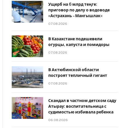
Ущерб на 6 млрд теңге:
приговор по делу о водоводе
«Астрахань – Мангышлак»
07.08.2026
В Казахстане подешевели
огурцы, капуста и помидоры
07.08.2026
В Актюбинской области
построят тепличный гигант
07.08.2026
Скандал в частном детском саду
Атырау: воспитательница с
судимостью избивала ребенка
06.08.2026