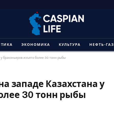
ИТИКА
ЭКОНОМИКА
КУЛЬТУРА
НЕФТЬ-ГА
а у браконьеров изъято более 30 тонн рыбы
на западе Казахстана у
олее 30 тонн рыбы