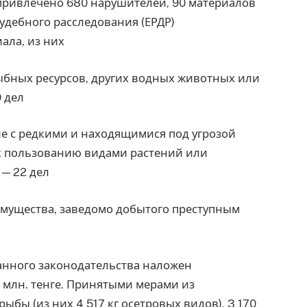
привлечено 680 нарушителей, 90 материалов
судебного расследования (ЕРДР)
ала, из них
ыбных ресурсов, других водных животных или
9 дел
е с редкими и находящимися под угрозой
к пользованию видами растений или
 — 22 дел
имущества, заведомо добытого преступным
анного законодательства наложен
 млн. тенге. Принятыми мерами из
ыбы (из них 4 517 кг осетровых видов), 3 170