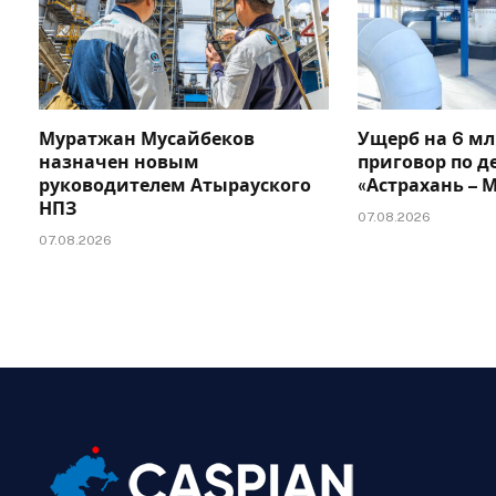
Муратжан Мусайбеков
Ущерб на 6 мл
назначен новым
приговор по д
руководителем Атырауского
«Астрахань –
НПЗ
07.08.2026
07.08.2026