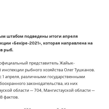
нным штабом подведены итоги апреля
ии «Бекiре-2021», которая направлена на
в рыб.
л официальный представитель Жайык-
 инспекции рыбного хозяйства Олег Тушканов.
, с 1 апреля, различными государственными
оохранного законодательства, из них
уской области — 704, Мангистауской области —
18 фактов.