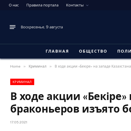
О нас
Правила портала
Контакты
Воскресенье, 9 августа
ГЛАВНАЯ
ОБЩЕСТВО
ПОЛ
»
»
Home
Криминал
В ходе акции «Бекiре» на западе Казахстан
КРИМИНАЛ
В ходе акции «Бекiре» 
браконьеров изъято б
17.05.2021