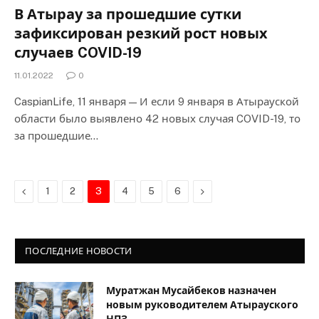
В Атырау за прошедшие сутки
зафиксирован резкий рост новых
случаев COVID-19
11.01.2022
0
CaspianLife, 11 января — И если 9 января в Атырауской
области было выявлено 42 новых случая COVID-19, то
за прошедшие…
Previous
Next
1
2
3
4
5
6
ПОСЛЕДНИЕ НОВОСТИ
Муратжан Мусайбеков назначен
новым руководителем Атырауского