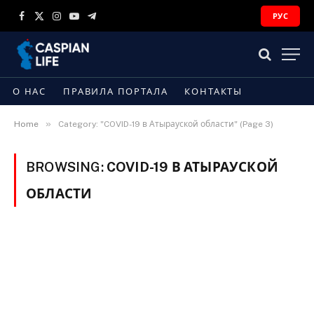
РУС
Facebook
X
Instagram
YouTube
Telegram
(Twitter)
О НАС
ПРАВИЛА ПОРТАЛА
КОНТАКТЫ
»
Home
Category: "COVID-19 в Атырауской области" (Page 3)
BROWSING:
COVID-19 В АТЫРАУСКОЙ
ОБЛАСТИ