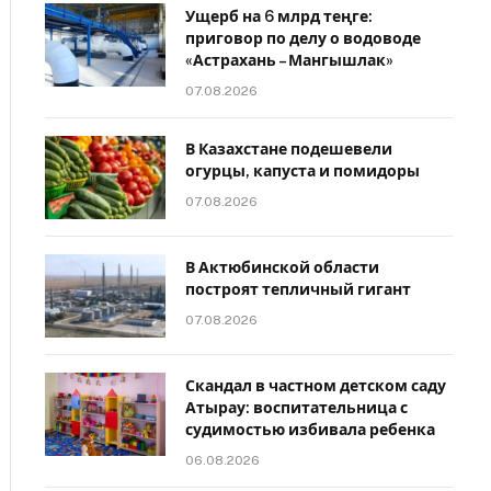
Ущерб на 6 млрд теңге:
приговор по делу о водоводе
«Астрахань – Мангышлак»
07.08.2026
В Казахстане подешевели
огурцы, капуста и помидоры
07.08.2026
В Актюбинской области
построят тепличный гигант
07.08.2026
Скандал в частном детском саду
Атырау: воспитательница с
судимостью избивала ребенка
06.08.2026