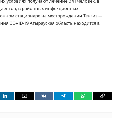
их условиях получают лечение 341 человек, в
циентов, в районных инфекционных
ионном стационаре на месторождении Тенгиз —
ния COVID-19 Атырауская область находится в
t
LinkedIn
Email
VKontakte
Telegram
WhatsApp
Copy
Link