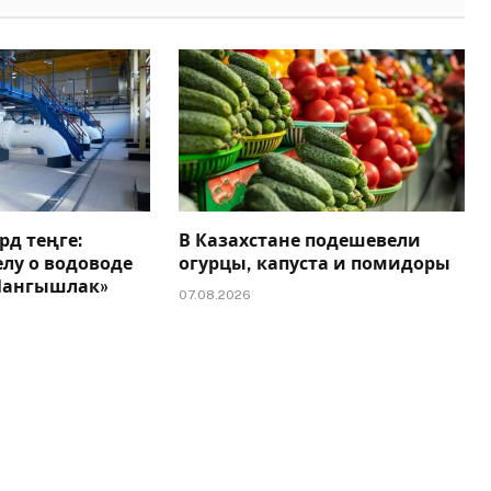
рд теңге:
В Казахстане подешевели
елу о водоводе
огурцы, капуста и помидоры
 Мангышлак»
07.08.2026