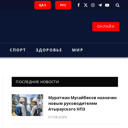
ҚАЗ
РУС
Facebook
X
Instagram
Telegram
YouTube
(Twitter)
ОНЛАЙН
З
СПОРТ
ЗДОРОВЬЕ
МИР
ПОСЛЕДНИЕ НОВОСТИ
Муратжан Мусайбеков назначен
новым руководителем
Атырауского НПЗ
07.08.2026