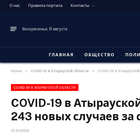
О нас
Правила портала
Контакты
Воскресенье, 9 августа
ГЛАВНАЯ
ОБЩЕСТВО
ПОЛ
»
»
Home
COVID-19 в Атырауской области
COVID-19 в Атырауской
COVID-19 В АТЫРАУСКОЙ ОБЛАСТИ
COVID-19 в Атырауской
243 новых случаев за 
13.01.2022