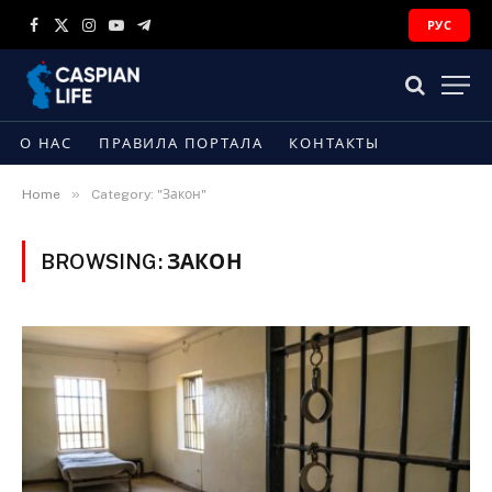
РУС
Facebook
X
Instagram
YouTube
Telegram
(Twitter)
О НАС
ПРАВИЛА ПОРТАЛА
КОНТАКТЫ
»
Home
Category: "Закон"
BROWSING:
ЗАКОН