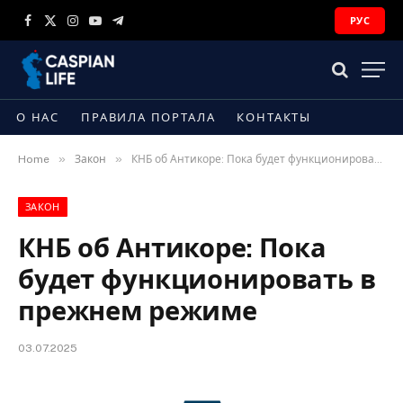
РУС
Facebook
X
Instagram
YouTube
Telegram
(Twitter)
О НАС
ПРАВИЛА ПОРТАЛА
КОНТАКТЫ
»
»
Home
Закон
КНБ об Антикоре: Пока будет функционировать в прежнем режиме
ЗАКОН
КНБ об Антикоре: Пока
будет функционировать в
прежнем режиме
03.07.2025