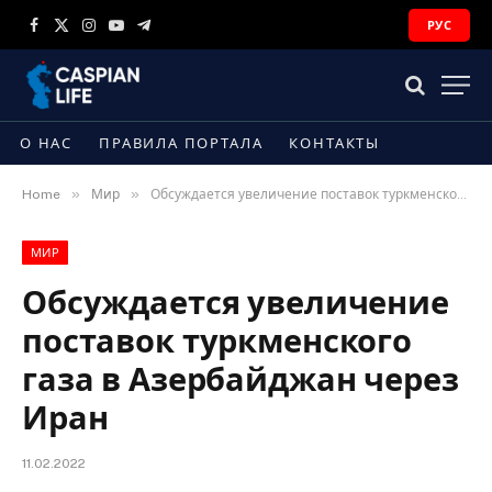
РУС
Facebook
X
Instagram
YouTube
Telegram
(Twitter)
О НАС
ПРАВИЛА ПОРТАЛА
КОНТАКТЫ
»
»
Home
Мир
Обсуждается увеличение поставок туркменского газа в Азербайджан через Иран
МИР
Обсуждается увеличение
поставок туркменского
газа в Азербайджан через
Иран
11.02.2022