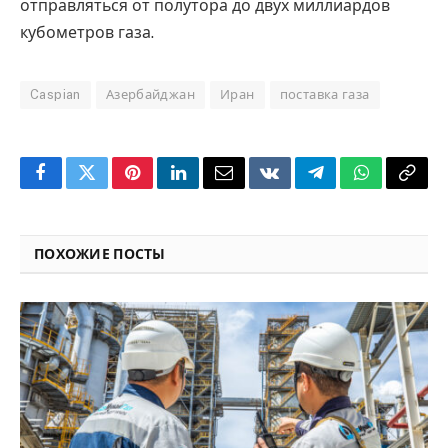
отправляться от полутора до двух миллиардов
кубометров газа.
Caspian
Азербайджан
Иран
поставка газа
Facebook
Twitter
Pinterest
LinkedIn
Email
VKontakte
Telegram
WhatsApp
Copy
Link
ПОХОЖИЕ ПОСТЫ