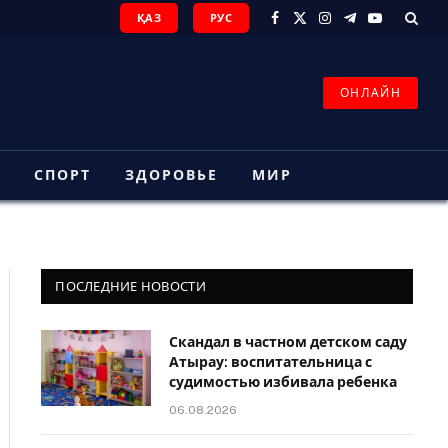
ҚАЗ
РУС
Facebook
X
Instagram
Telegram
YouTube
(Twitter)
ОНЛАЙН
З
СПОРТ
ЗДОРОВЬЕ
МИР
ПОСЛЕДНИЕ НОВОСТИ
Скандал в частном детском саду
Атырау: воспитательница с
судимостью избивала ребенка
06.08.2026