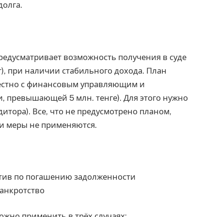
долга.
редусматривает возможность получения в суде
т), при наличии стабильного дохода. План
естно с финансовым управляющим и
и, превышающей 5 млн. тенге). Для этого нужно
дитора). Все, что не предусмотрено планом,
ти меры не применяются.
ктив по погашению задолженности
банкротство
ожно применить в трёх случаях: