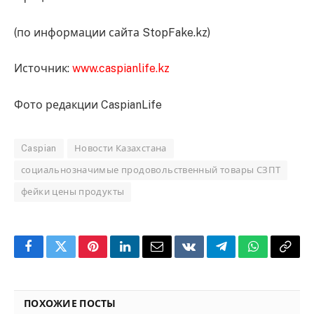
(по информации сайта StopFake.kz)
Источник:
www.caspianlife.kz
Фото редакции CaspianLife
Caspian
Новости Казахстана
социальнозначимые продовольственный товары СЗПТ
фейки цены продукты
Facebook
Twitter
Pinterest
LinkedIn
Email
VKontakte
Telegram
WhatsApp
Copy
Link
ПОХОЖИЕ ПОСТЫ