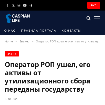
РУС
Facebook
X
Instagram
YouTube
Telegram
(Twitter)
О НАС
ПРАВИЛА ПОРТАЛА
КОНТАКТЫ
»
»
Home
Бизнес
Оператор РОП ушел, его активы от утилизационного сбора переданы государству
БИЗНЕС
Оператор РОП ушел, его
активы от
утилизационного сбора
переданы государству
19.01.2022