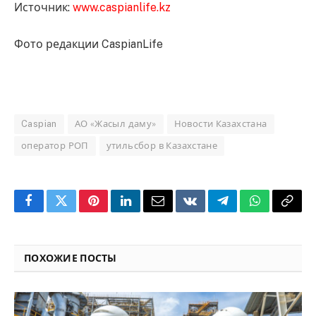
Источник:
www.caspianlife.kz
Фото редакции CaspianLife
Caspian
АО «Жасыл даму»
Новости Казахстана
оператор РОП
утильсбор в Казахстане
Facebook
Twitter
Pinterest
LinkedIn
Email
VKontakte
Telegram
WhatsApp
Copy
Link
ПОХОЖИЕ ПОСТЫ