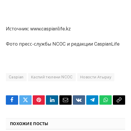
Источник: www.caspianlife.kz
Фото пресс-службы NCOC и редакции CaspianLife
Caspian
Каспий тюлени NCOC
Новости Атырау
Facebook
Twitter
Pinterest
LinkedIn
Email
VKontakte
Telegram
WhatsApp
Copy
Link
ПОХОЖИЕ ПОСТЫ