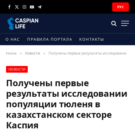
РУС
Facebook
X
Instagram
YouTube
Telegram
(Twitter)
О НАС
ПРАВИЛА ПОРТАЛА
КОНТАКТЫ
»
»
Home
Новости
Получены первые результаты исследовании популяции тюленя в казахстанском секторе Каспия
НОВОСТИ
Получены первые
результаты исследовании
популяции тюленя в
казахстанском секторе
Каспия