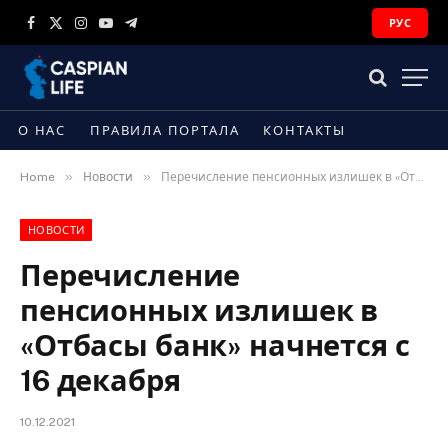
РУС
Facebook
X
Instagram
YouTube
Telegram
(Twitter)
О НАС
ПРАВИЛА ПОРТАЛА
КОНТАКТЫ
»
»
Home
Новости
Перечисление пенсионных излишек в «Отбасы банк» начнется с 16 декабря
НОВОСТИ
Перечисление
пенсионных излишек в
«Отбасы банк» начнется с
16 декабря
10.12.2021