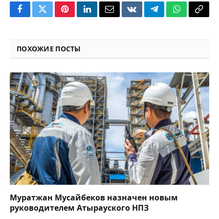
Facebook
Twitter
Pinterest
LinkedIn
Email
VKontakte
Telegram
WhatsApp
Copy
Link
ПОХОЖИЕ ПОСТЫ
Муратжан Мусайбеков назначен новым
руководителем Атырауского НПЗ